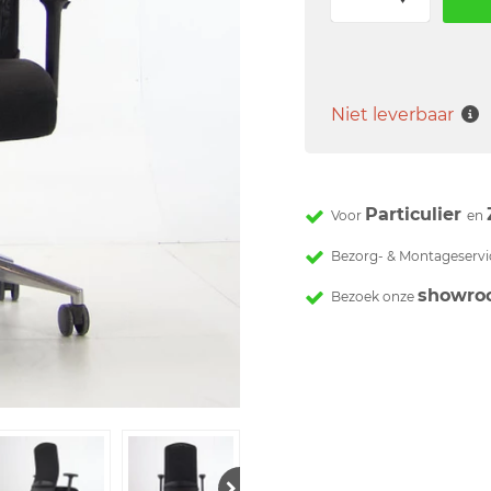
Niet leverbaar
Particulier
Voor
en
Bezorg- & Montageservi
showro
Bezoek onze