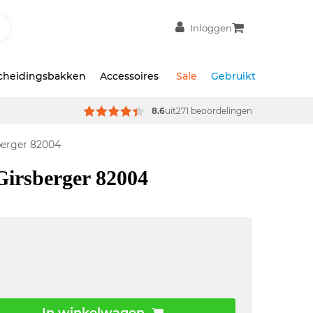
Inloggen
scheidingsbakken
Accessoires
Sale
Gebruikt
8.6
uit
271 beoordelingen
berger 82004
Girsberger 82004