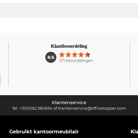
Klantbeoordeling
1
8.6
271 beoordelingen
Klantenservice
Tel:
+31(0)162 580654
of
klantenservice@officetopper.com
Gebruikt kantoormeubilair
Kl