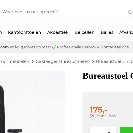
n
Kantoorstoelen
Akoestiek
Belcellen
Balies
Afval
room
en krijg advies op maat
Professionele Bezorg- & Montageservice
ntoormeubelen
Girsberger Bureaustoelen
Bureaustoel Girs
Bureaustoel 
175,-
(211,75 incl. btw)