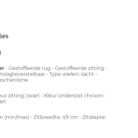
ies
l
er
- Gestoffeerde rug - Gestoffeerde zitting -
hoogteverstelbaar - Type wielen: zacht -
eschanisme
leur zitting: zwart - Kleur onderstel: chroom -
art
cm (min/max) - Zitbreedte: 49 cm - Zitdiepte: