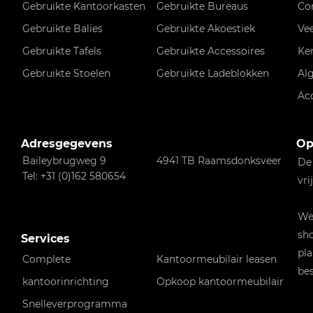
Gebruikte Kantoorkasten
Gebruikte Bureaus
Co
Gebruikte Balies
Gebruikte Akoestiek
Ve
Gebruikte Tafels
Gebruikte Accessoires
Ke
Gebruikte Stoelen
Gebruikte Ladeblokken
Al
Ac
Adresgegevens
Op
Baileybrugweg 9
4941 TB Raamsdonksveer
De
Tel: +31 (0)162 580654
vri
Wen
sho
Services
pla
Complete
Kantoormeubilair leasen
bes
kantoorinrichting
Opkoop kantoormeubilair
Snelleverprogramma