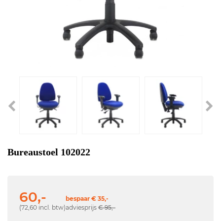
Bureaustoel 102022
60,-
bespaar € 35,-
(72,60 incl. btw)
adviesprijs
€ 95,-