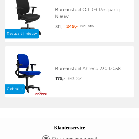
Bureaustoel O.T. 09 Restpartij
Nieuw
249,-
311,-
excl. btw
Restpartij nieuw
Bureaustoel Ahrend 230 12038
175,-
excl. btw
Gebruikt
Klantenservice