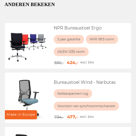
ANDEREN BEKEKEN
NPR Bureaustoel Ergo
5 jaar garantie
NPR 1813 norm
(N)EN 1335 norm
424,-
530,-
excl. btw
Bureaustoel Wind - Narbutas
Netbespannen rug
Voorzien van synchroonmechaniek
Made in Europe
477,-
734,-
excl. btw