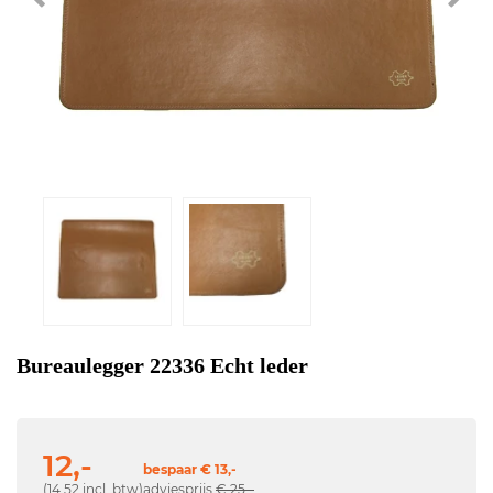
Bureaulegger 22336 Echt leder
12,-
bespaar € 13,-
(14,52 incl. btw)
adviesprijs
€ 25,-