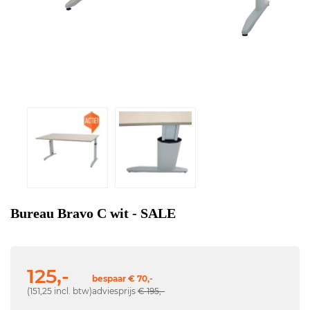
Bureau Bravo C wit - SALE
125,-
bespaar € 70,-
(151,25 incl. btw)
adviesprijs
€ 195,-