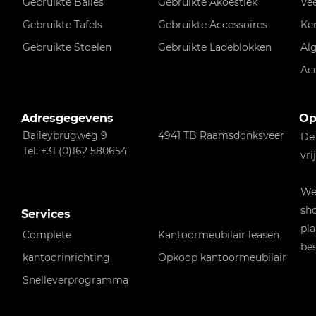
Gebruikte Balies
Gebruikte Akoestiek
Ve
Gebruikte Tafels
Gebruikte Accessoires
Ke
Gebruikte Stoelen
Gebruikte Ladeblokken
Al
Ac
Adresgegevens
Op
Baileybrugweg 9
4941 TB Raamsdonksveer
De
Tel: +31 (0)162 580654
vri
Wen
sho
Services
pla
Complete
Kantoormeubilair leasen
bes
kantoorinrichting
Opkoop kantoormeubilair
Snelleverprogramma