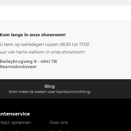
Kom langs in onze showroom!
U bent op werkdagen tussen 08:30 tot 17:00
uur van harte welkom in onze showroom!
Baileybrugweg 9 - 4941 TB
Raamsdonksveer
Blog
Kom meer te weten over kantoorinrichting
antenservice
ntact opnemen
Over ons