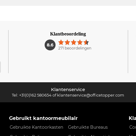
Klantbeoordeling
1
8.6
271 beoordelingen
Klantenservice
Tel:
+31(0)162 580654
of
klantenservice@officetopper.com
Gebruikt kantoormeubilair
Kl
Gebruikte Kantoorkasten
Gebruikte Bureaus
Co