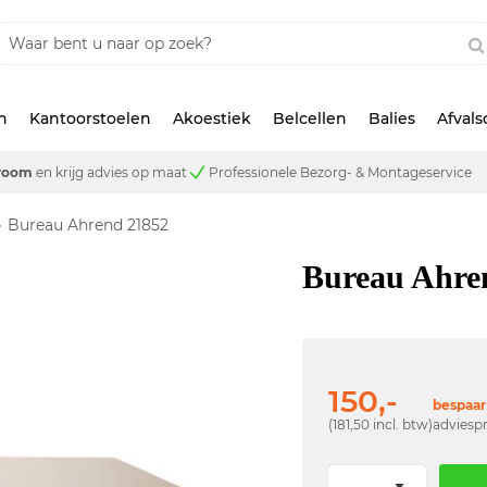
n
Kantoorstoelen
Akoestiek
Belcellen
Balies
Afval
room
en krijg advies op maat
Professionele Bezorg- & Montageservice
Bureau Ahrend 21852
Bureau Ahre
150,-
bespaar 
(181,50 incl. btw)
adviespr