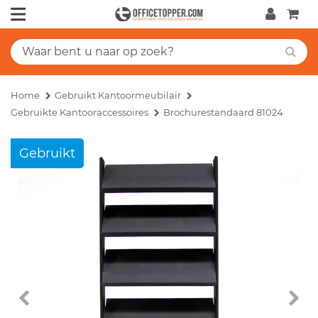
Home
Gebruikt Kantoormeubilair
Gebruikte Kantooraccessoires
Brochurestandaard 81024
Gebruikt