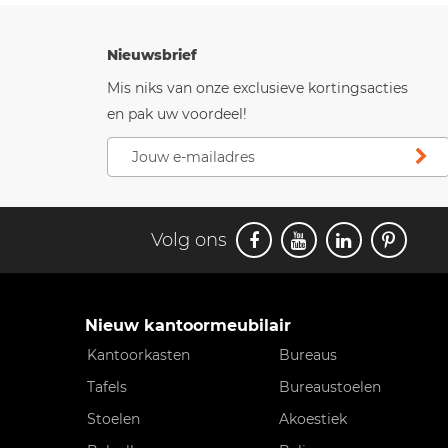
Nieuwsbrief
Mis niks van onze exclusieve kortingsacties
en pak uw voordeel!
Volg ons
Nieuw kantoormeubilair
Kantoorkasten
Bureaus
Tafels
Bureaustoelen
Stoelen
Akoestiek