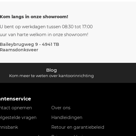
Kom langs in onze showroom!
U bent op werkdagen tussen 08:30 tot 17:00
uur van harte welkom in onze showroom!
Baileybrugweg 9 - 4941 TB
Raamsdonksveer
Blog
Kom meer te weten over kantoorinrichting
antenservice
ntact opnemen
Over ons
elgestelde vragen
Handleidingen
nnisbank
Retour en garantiebeleid