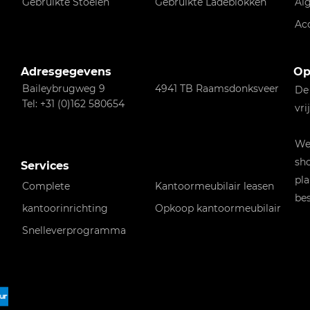
Gebruikte Stoelen
Gebruikte Ladeblokken
Al
Ac
Adresgegevens
Op
Baileybrugweg 9
4941 TB Raamsdonksveer
De
Tel: +31 (0)162 580654
vri
Wen
sho
Services
pla
Complete
Kantoormeubilair leasen
bes
kantoorinrichting
Opkoop kantoormeubilair
Snelleverprogramma