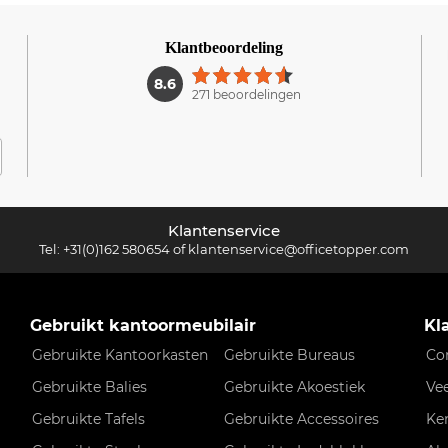
Klantbeoordeling
1
8.6
271 beoordelingen
Klantenservice
Tel:
+31(0)162 580654
of
klantenservice@officetopper.com
Gebruikt kantoormeubilair
Kl
Gebruikte Kantoorkasten
Gebruikte Bureaus
Co
Gebruikte Balies
Gebruikte Akoestiek
Ve
Gebruikte Tafels
Gebruikte Accessoires
Ke