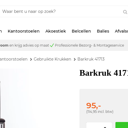
n
Kantoorstoelen
Akoestiek
Belcellen
Balies
Afval
room
en krijg advies op maat
Professionele Bezorg- & Montageservice
antoorstoelen
Gebruikte Krukken
Barkruk 41713
Barkruk 417
95,-
(114,95 incl. btw)