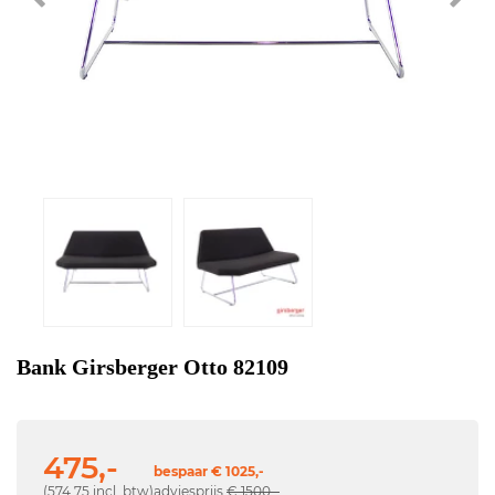
Bank Girsberger Otto 82109
475,-
bespaar € 1025,-
(574,75 incl. btw)
adviesprijs
€ 1500,-