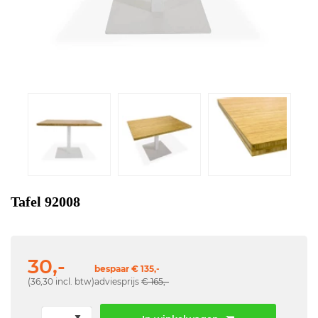
Tafel 92008
30,-
bespaar € 135,-
(36,30 incl. btw)
adviesprijs
€ 165,-