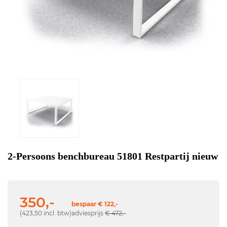
2-Persoons benchbureau 51801 Restpartij nieuw
350,-
bespaar € 122,-
(423,50 incl. btw)
adviesprijs
€ 472,-